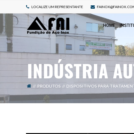
LOCALIZE UM REPRESENTANTE
FAINOX@FAINOX.CO
HOME
INSTIT
INDÚSTRIA AU
PRODUTOS
DISPOSITIVOS PARA TRATAMEN