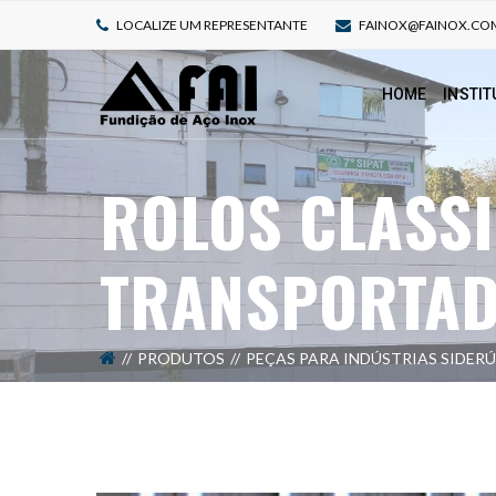
LOCALIZE UM REPRESENTANTE
FAINOX@FAINOX.CO
HOME
INSTIT
ROLOS CLASS
TRANSPORTAD
PRODUTOS
PEÇAS PARA INDÚSTRIAS SIDER