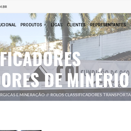
M.BR
UCIONAL
PRODUTOS
LIGAS
CLIENTES
REPRESENTANTES
IFICADORES
ORES DE MINÉRIO
ÚRGICAS E MINERAÇÃO
ROLOS CLASSIFICADORES TRANSPORTA